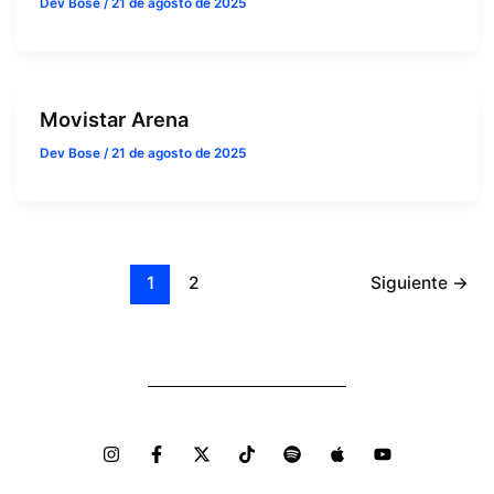
Dev Bose
/
21 de agosto de 2025
Movistar Arena
Dev Bose
/
21 de agosto de 2025
1
2
Siguiente
→
I
F
X
T
S
A
Y
n
a
-
i
p
p
o
s
c
t
k
o
p
u